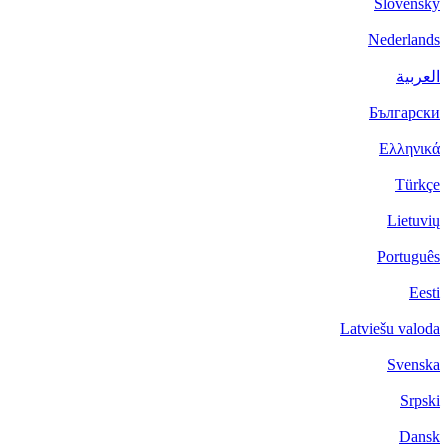
Slovenský
Nederlands
العربية
Български
Ελληνικά
Türkçe
Lietuvių
Português
Eesti
Latviešu valoda
Svenska
Srpski
Dansk