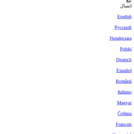
بيع
اتصال
English
Русский
Українська
Polski
Deutsch
Español
Română
Italiano
Magyar
Čeština
Français