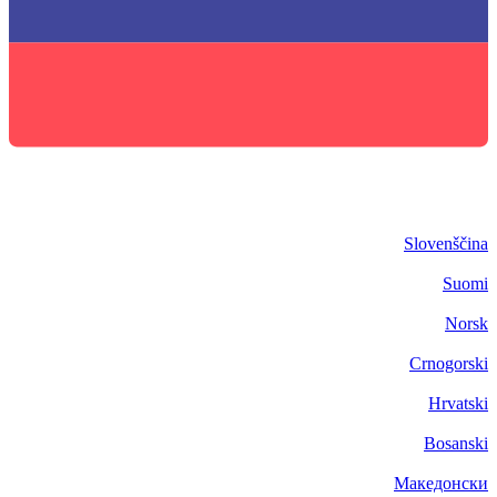
Slovenščina
Suomi
Norsk
Crnogorski
Hrvatski
Bosanski
Македонски