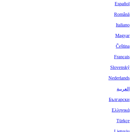
Español
Română
Italiano
Magyar
Čeština
Français
Slovenský
Nederlands
العربية
Български
Ελληνικά
Türkçe
Lietuvių