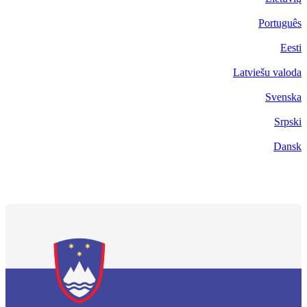
Português
Eesti
Latviešu valoda
Svenska
Srpski
Dansk