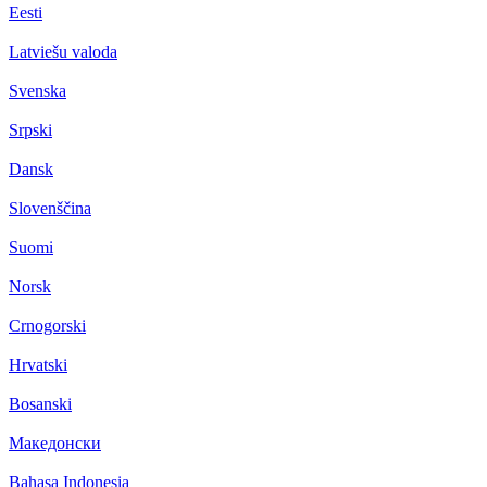
Eesti
Latviešu valoda
Svenska
Srpski
Dansk
Slovenščina
Suomi
Norsk
Crnogorski
Hrvatski
Bosanski
Македонски
Bahasa Indonesia