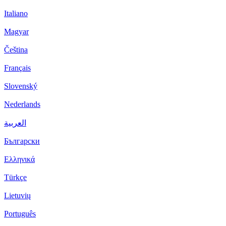
Italiano
Magyar
Čeština
Français
Slovenský
Nederlands
العربية
Български
Ελληνικά
Türkçe
Lietuvių
Português