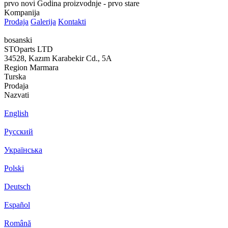
prvo novi
Godina proizvodnje - prvo stare
Kompanija
Prodaja
Galerija
Kontakti
bosanski
STOparts LTD
34528, Kazım Karabekir Cd., 5A
Region Marmara
Turska
Prodaja
Nazvati
English
Русский
Українська
Polski
Deutsch
Español
Română