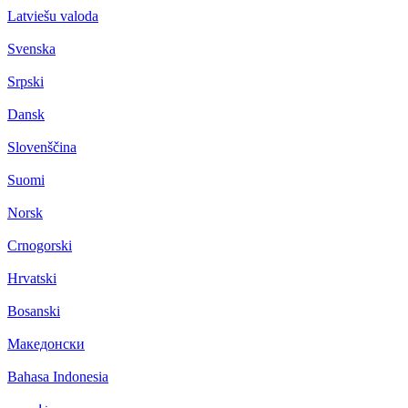
Latviešu valoda
Svenska
Srpski
Dansk
Slovenščina
Suomi
Norsk
Crnogorski
Hrvatski
Bosanski
Македонски
Bahasa Indonesia