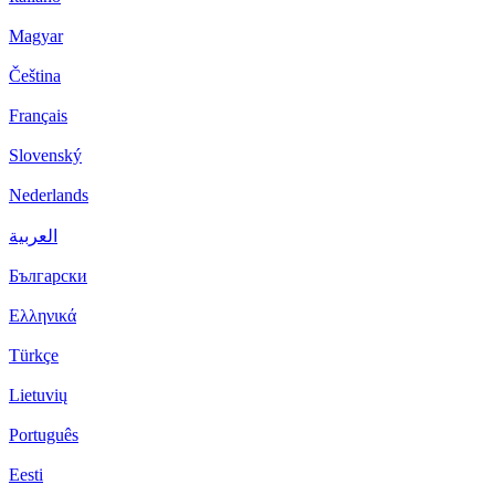
Magyar
Čeština
Français
Slovenský
Nederlands
العربية
Български
Ελληνικά
Türkçe
Lietuvių
Português
Eesti