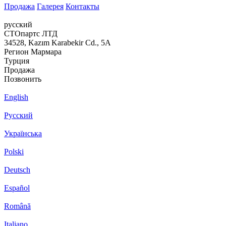
Продажа
Галерея
Контакты
русский
СТОпартс ЛТД
34528, Kazım Karabekir Cd., 5A
Регион Мармара
Турция
Продажа
Позвонить
English
Русский
Українська
Polski
Deutsch
Español
Română
Italiano