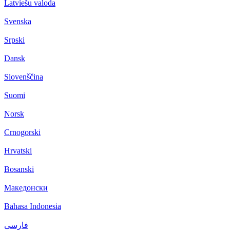
Latviešu valoda
Svenska
Srpski
Dansk
Slovenščina
Suomi
Norsk
Crnogorski
Hrvatski
Bosanski
Македонски
Bahasa Indonesia
فارسی