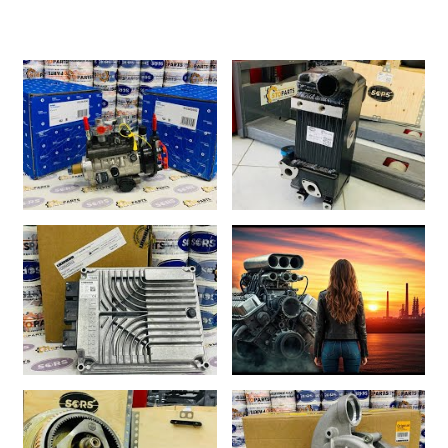
LIEBHERR D9406 ENGINE
LIEBHERR D9508
REPAIR K...
GASKET KIT