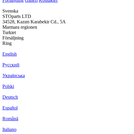
Försäljning
...
Galleri
Kontakter
ma...
Svenska
STOparts LTD
34528, Kazım Karabekir Cd., 5A
Marmara regionen
Turkiet
Försäljning
Ring
English
Русский
Українська
Polski
Deutsch
Español
Română
Italiano