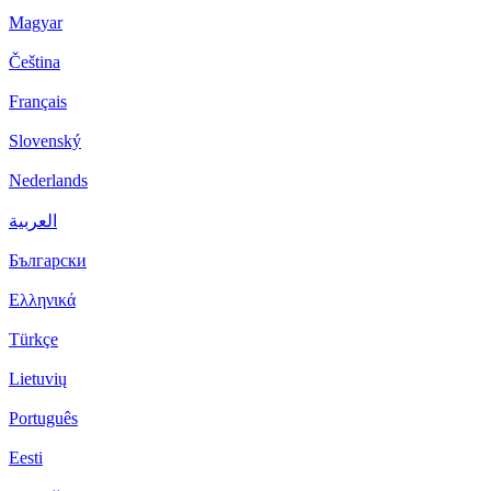
Magyar
Čeština
Français
Slovenský
Nederlands
العربية
Български
Ελληνικά
Türkçe
Lietuvių
Português
Eesti