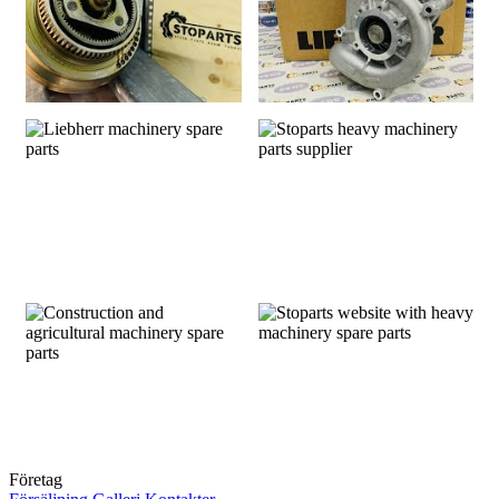
Liebherr machinery spare
Stoparts heavy machinery
parts
parts...
Företag
Construction and agricultural
Stoparts website with heavy