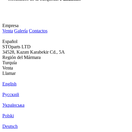
Empresa
Venta
Galería
Contactos
Español
STOparts LTD
34528, Kazım Karabekir Cd., 5A
Región del Mármara
Turquía
Venta
Llamar
English
Русский
Українська
Polski
Deutsch