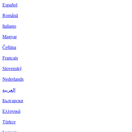
Español
Română
Italiano
Magyar
Čeština
Français
Slovenský
Nederlands
العربية
Български
Ελληνικά
Türkçe