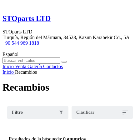
STOparts LTD
STOparts LTD
Turquía, Región del Mármara, 34528, Kazım Karabekir Cd., 5A
+90 544 969 1818
Español
Inicio
Venta
Galería
Contactos
Inicio
Recambios
Recambios
Filtro
Clasificar
Resultados de la búsqueda:
0 anuncios