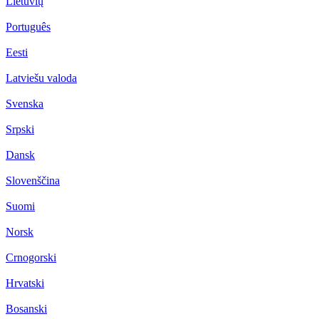
Lietuvių
Português
Eesti
Latviešu valoda
Svenska
Srpski
Dansk
Slovenščina
Suomi
Norsk
Crnogorski
Hrvatski
Bosanski