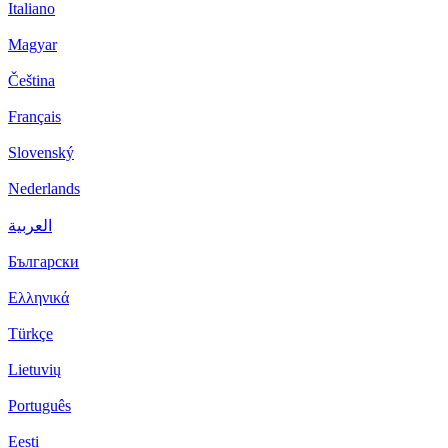
Italiano
Magyar
Čeština
Français
Slovenský
Nederlands
العربية
Български
Ελληνικά
Türkçe
Lietuvių
Português
Eesti