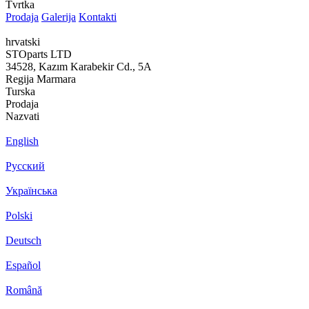
Tvrtka
Prodaja
Galerija
Kontakti
hrvatski
STOparts LTD
34528, Kazım Karabekir Cd., 5A
Regija Marmara
Turska
Prodaja
Nazvati
English
Русский
Українська
Polski
Deutsch
Español
Română