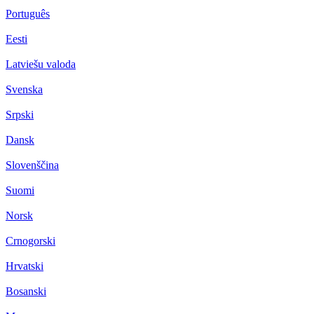
Português
Eesti
Latviešu valoda
Svenska
Srpski
Dansk
Slovenščina
Suomi
Norsk
Crnogorski
Hrvatski
Bosanski