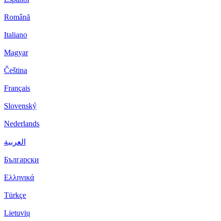
Română
Italiano
Magyar
Čeština
Français
Slovenský
Nederlands
العربية
Български
Ελληνικά
Türkçe
Lietuvių