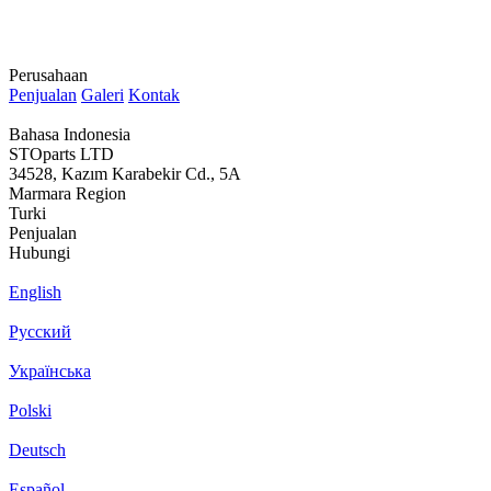
Perusahaan
Penjualan
Galeri
Kontak
Bahasa Indonesia
STOparts LTD
34528, Kazım Karabekir Cd., 5A
Marmara Region
Turki
Penjualan
Hubungi
English
Русский
Українська
Polski
Deutsch
Español