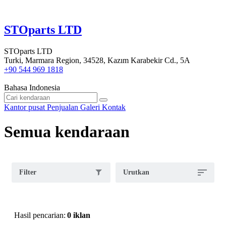
STOparts LTD
STOparts LTD
Turki, Marmara Region, 34528, Kazım Karabekir Cd., 5A
+90 544 969 1818
Bahasa Indonesia
Kantor pusat
Penjualan
Galeri
Kontak
Semua kendaraan
Filter
Urutkan
Hasil pencarian:
0 iklan