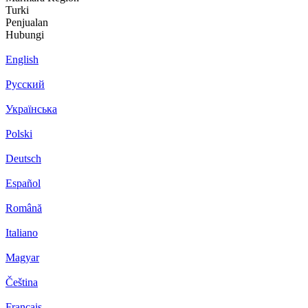
Turki
Penjualan
Hubungi
English
Русский
Українська
Polski
Deutsch
Español
Română
Italiano
Magyar
Čeština
Français