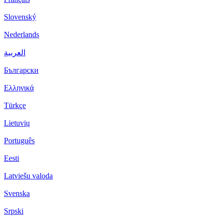
Slovenský
Nederlands
العربية
Български
Ελληνικά
Türkçe
Lietuvių
Português
Eesti
Latviešu valoda
Svenska
Srpski