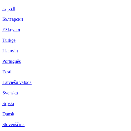
العربية
Български
Ελληνικά
Türkçe
Lietuvių
Português
Eesti
Latviešu valoda
Svenska
Srpski
Dansk
Slovenščina