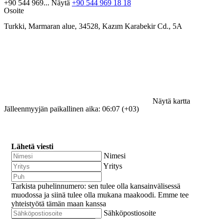
+90 544 969...
Näytä
+90 544 969 18 18
Osoite
Turkki, Marmaran alue, 34528, Kazım Karabekir Cd., 5A
Näytä kartta
Jälleenmyyjän paikallinen aika: 06:07 (+03)
Lähetä viesti
Nimesi
Yritys
Tarkista puhelinnumero: sen tulee olla kansainvälisessä
muodossa ja siinä tulee olla mukana maakoodi.
Emme tee
yhteistyötä tämän maan kanssa
Sähköpostiosoite