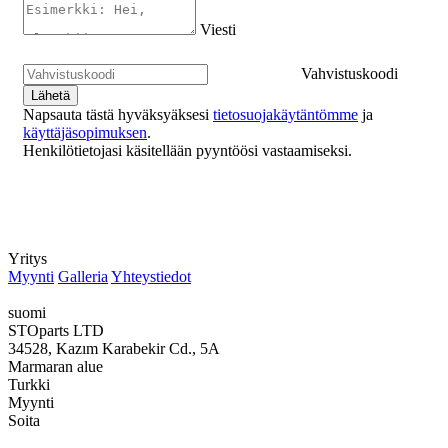
Viesti
Vahvistuskoodi
Napsauta tästä hyväksyäksesi
tietosuojakäytäntömme
ja
käyttäjäsopimuksen
.
Henkilötietojasi käsitellään pyyntöösi vastaamiseksi.
Yritys
Myynti
Galleria
Yhteystiedot
suomi
STOparts LTD
34528, Kazım Karabekir Cd., 5A
Marmaran alue
Turkki
Myynti
Soita