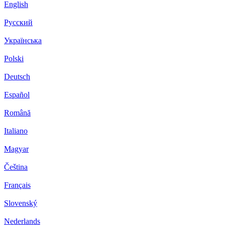
English
Русский
Українська
Polski
Deutsch
Español
Română
Italiano
Magyar
Čeština
Français
Slovenský
Nederlands