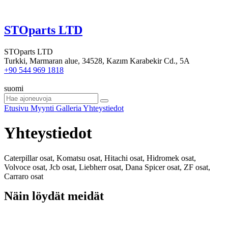
STOparts LTD
STOparts LTD
Turkki, Marmaran alue, 34528, Kazım Karabekir Cd., 5A
+90 544 969 1818
suomi
Etusivu
Myynti
Galleria
Yhteystiedot
Yhteystiedot
Caterpillar osat, Komatsu osat, Hitachi osat, Hidromek osat,
Volvoce osat, Jcb osat, Liebherr osat, Dana Spicer osat, ZF osat,
Carraro osat
Näin löydät meidät