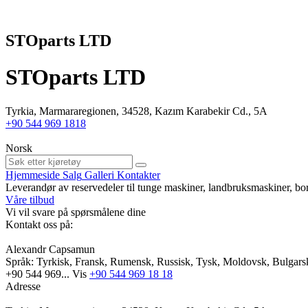
STOparts LTD
STOparts LTD
Tyrkia, Marmararegionen, 34528, Kazım Karabekir Cd., 5A
+90 544 969 1818
Norsk
Hjemmeside
Salg
Galleri
Kontakter
Leverandør av reservedeler til tunge maskiner, landbruksmaskiner, bore
Våre tilbud
Vi vil svare på spørsmålene dine
Kontakt oss på:
Alexandr Capsamun
Språk:
Tyrkisk, Fransk, Rumensk, Russisk, Tysk, Moldovsk, Bulgarsk,
+90 544 969...
Vis
+90 544 969 18 18
Adresse