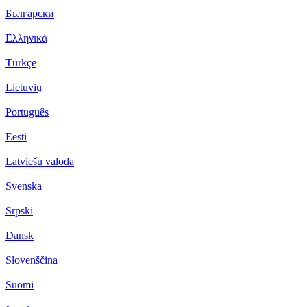
Български
Ελληνικά
Türkçe
Lietuvių
Português
Eesti
Latviešu valoda
Svenska
Srpski
Dansk
Slovenščina
Suomi