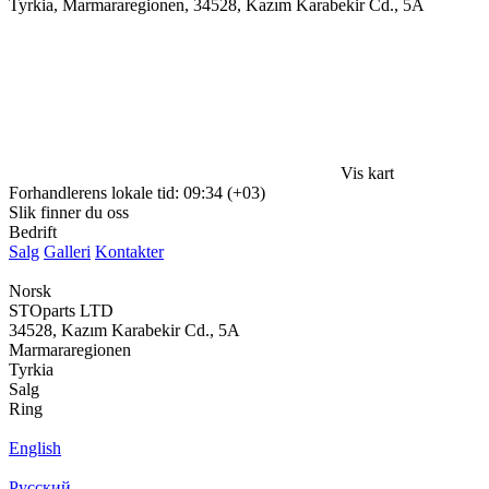
Tyrkia, Marmararegionen, 34528, Kazım Karabekir Cd., 5A
Vis kart
Forhandlerens lokale tid: 09:34 (+03)
Slik finner du oss
Bedrift
Salg
Galleri
Kontakter
Norsk
STOparts LTD
34528, Kazım Karabekir Cd., 5A
Marmararegionen
Tyrkia
Salg
Ring
English
Русский