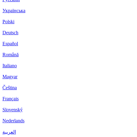
Українська
Polski
Deutsch
Español
Română
Italiano
Magyar
Čeština
Français
Slovenský
Nederlands
العربية