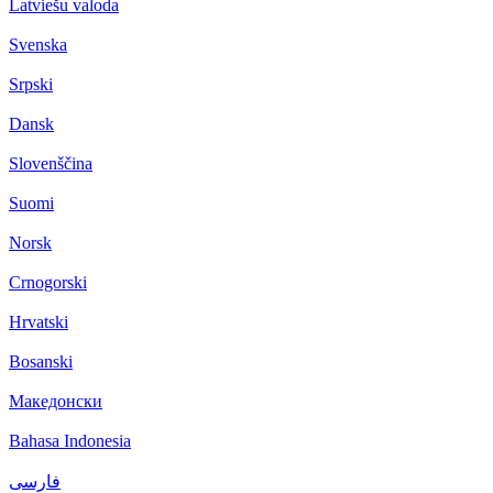
Latviešu valoda
Svenska
Srpski
Dansk
Slovenščina
Suomi
Norsk
Crnogorski
Hrvatski
Bosanski
Македонски
Bahasa Indonesia
فارسی