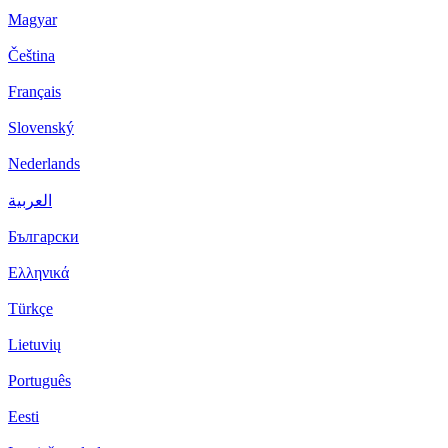
Magyar
Čeština
Français
Slovenský
Nederlands
العربية
Български
Ελληνικά
Türkçe
Lietuvių
Português
Eesti