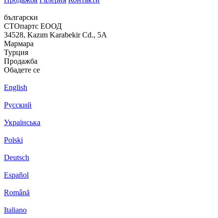
български
СТОпартс ЕООД
34528, Kazım Karabekir Cd., 5A
Мармара
Турция
Продажба
Обадете се
English
Русский
Українська
Polski
Deutsch
Español
Română
Italiano